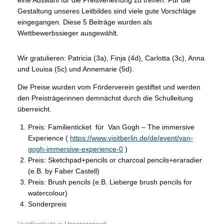
eine Auswahl für die Preisverleihung zu treffen. Für die
Gestaltung unseres Leitbildes sind viele gute Vorschläge
eingegangen. Diese 5 Beiträge wurden als
Wettbewerbssieger ausgewählt.
Wir gratulieren: Patricia (3a), Finja (4d), Carlotta (3c), Anna
und Louisa (5c) und Annemarie (5d).
Die Preise wurden vom Förderverein gestiftet und werden
den Preisträgerinnen demnächst durch die Schulleitung
überreicht.
Preis: Familienticket für Van Gogh – The immersive
Experience (
https://www.visitberlin.de/de/event/van-
gogh-immersive-experience-0
)
Preis: Sketchpad+pencils or charcoal pencils+eraradier
(e.B. by Faber Castell)
Preis: Brush pencils (e.B. Lieberge brush pencils for
watercolour)
Sonderpreis