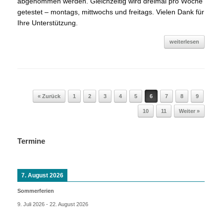
abgenommen werden. Gleichzeitig wird dreimal pro Woche
getestet – montags, mittwochs und freitags. Vielen Dank für
Ihre Unterstützung.
weiterlesen
Beitragsnavigation
« Zurück
1
2
3
4
5
6
7
8
9
10
11
Weiter »
Termine
7. August 2026
Sommerferien
9. Juli 2026
-
22. August 2026